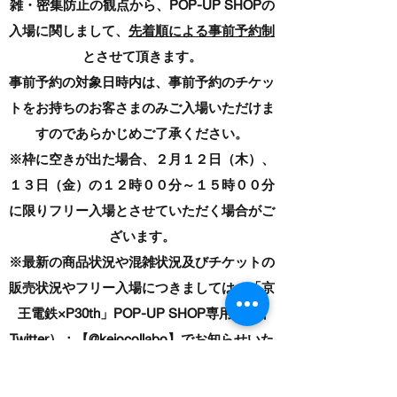
雑・密集防止の観点から、POP-UP SHOPの
入場に関しまして、
先着順による事前予約制
とさせて頂きます。
事前予約の対象日時内は、事前予約のチケッ
トをお持ちのお客さまのみご入場いただけま
すのであらかじめご了承ください。
※枠に空きが出た場合、２月１２日（木）、
１３日（金）の１２時００分～１５時００分
に限りフリー入場とさせていただく場合がご
ざいます。
※最新の商品状況や混雑状況及びチケットの
販売状況やフリー入場につきましては、「京
王電鉄×P30th」POP-UP SHOP専用X（旧
Twitter）：【
@keiocollabo
】でお知らせいた
します。
ご予約のお申込みはteketにて承ります。